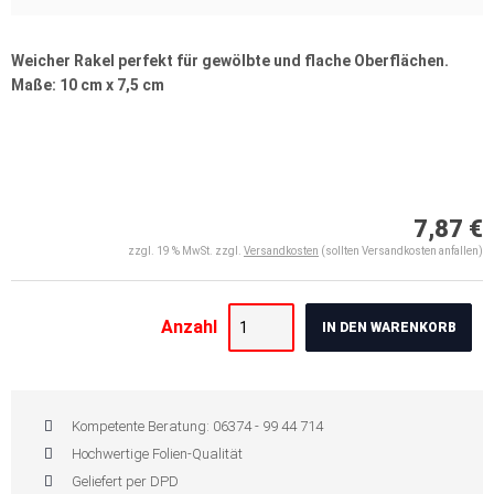
Weicher Rakel perfekt für gewölbte und flache Oberflächen.
Maße: 10 cm x 7,5 cm
7,87 €
zzgl. 19 % MwSt. zzgl.
Versandkosten
(sollten Versandkosten anfallen)
Anzahl
IN DEN WARENKORB
Kompetente Beratung: 06374 - 99 44 714
Hochwertige Folien-Qualität
Geliefert per DPD