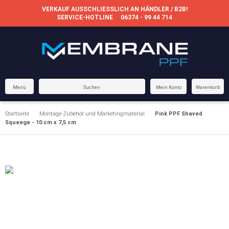
VERKAUF AUSSCHLIESSLICH AN HÄNDLER / B2B!
SERVICE-HOTLINE
06374 - 99 44 714
Menü
Suchen
Mein Konto
Warenkorb
Startseite
Montage-Zubehör und Marketingmaterial
Pink PPF Shaved
Squeege - 10 cm x 7,5 cm